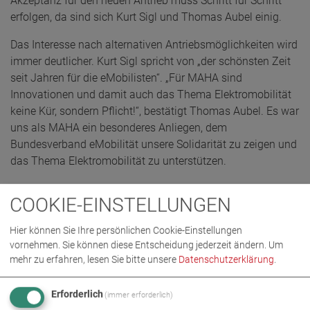
Akzeptanz für den neuen Antrieb muss Schritt für Schritt
erfolgen, da sind sich Kurt Sigl und Thomas Aubel einig.
Das Interesse nach alternativen Antriebsmöglichkeiten wird
immer deutlicher. Kurt Sigl spricht von „der schönsten Zeit
seit Jahren für die eMobilisten“. „Für MAHA sind
Innovationen und damit auch das Thema Elektromobilität
keine Kür, sondern Pflicht!“, bestätigt Thomas Aubel. Es war
uns als MAHA ein besonderes Anliegen, dem
Bundesverband eMobilität unsere Solidarität zu zeigen und
das Thema Elektromobilität zu unterstützen.
COOKIE-EINSTELLUNGEN
Hier können Sie Ihre persönlichen Cookie-Einstellungen
vornehmen. Sie können diese Entscheidung jederzeit ändern.
Um
mehr zu erfahren, lesen Sie bitte unsere
Datenschutzerklärung
.
Erforderlich
(immer erforderlich)