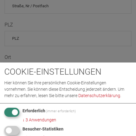
PLZ
Ort
COOKIE-EINSTELLUNGEN
Hier können Sie Ihre persönlichen Cookie-Einstellungen
Telefon
vornehmen. Sie können diese Entscheidung jederzeit ändern.
Um
mehr zu erfahren, lesen Sie bitte unsere
Datenschutzerklärung
.
Erforderlich
(immer erforderlich)
↓
3
Anwendungen
Land
Besucher-Statistiken