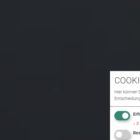
COOKI
Hier können S
Entscheidung
Erf
↓
3
Bes