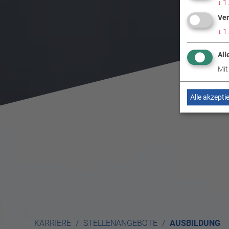
↓
1
Ver
↓
1
All
Mit
Alle akzepti
KARRIERE
STELLENANGEBOTE
AUSBILDUNG