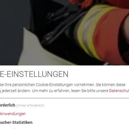
E-EINSTELLUNGEN
ie Ihre persönlichen Cookie-Einstellungen vornehmen. Sie können diese
 jederzeit ändern.
Um mehr zu erfahren, lesen Sie bitte unsere
Datenschut
orderlich
(immer erforderlich)
Anwendungen
ucher-Statistiken