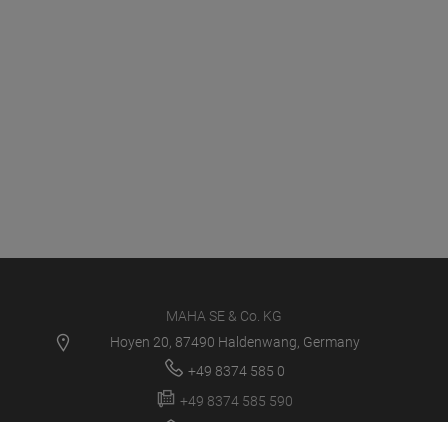
MAHA SE & Co. KG
Hoyen 20, 87490 Haldenwang, Germany
+49 8374 585 0
+49 8374 585 590
maha@maha.de