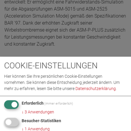
entwickelt: Er ermöglicht eine Fahrwiderstands-Simulation
für die Abgasprüfungen ASM-5015 und ASM-2525
(Acceleration Simulation Mode) gemäß den Spezifikationen
BAR '97. Dank der erhöhten Zugkraft seiner
Wirbelstrombremse eignet sich der ASM-P-PLUS zusätzlich
für Leistungsmessungen bei konstanter Geschwindigkeit
und konstanter Zugkraft.
COOKIE-EINSTELLUNGEN
ANGEBOT ANFORDERN
Hier können Sie Ihre persönlichen Cookie-Einstellungen
vornehmen. Sie können diese Entscheidung jederzeit ändern.
Um
mehr zu erfahren, lesen Sie bitte unsere
Datenschutzerklärung
.
Erforderlich
(immer erforderlich)
↓
3
Anwendungen
Besucher-Statistiken
↓
1
Anwendung