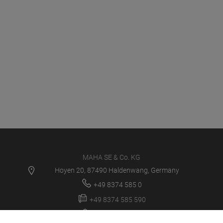
MAHA SE & Co. KG
Hoyen 20, 87490 Haldenwang, Germany
+49 8374 585 0
+49 8374 585 590
maha@maha.de