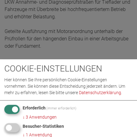
LKW Annahme- und Diagnoseprüfstraßen für Tieflader und
Fahrzeuge mit Überbreite bei hochfrequentiertem Betrieb
und erhöhter Belastung.
Geteilte Ausführung mit Motoranordnung unterhalb der
Prüfrollen für den hängenden Einbau in einer Arbeitsgrube
oder Fundament.
COOKIE-EINSTELLUNGEN
ANGEBOT ANFORDERN
Hier können Sie Ihre persönlichen Cookie-Einstellungen
vornehmen. Sie können diese Entscheidung jederzeit ändern.
Um
mehr zu erfahren, lesen Sie bitte unsere
Datenschutzerklärung
.
Erforderlich
(immer erforderlich)
↓
3
Anwendungen
Besucher-Statistiken
↓
1
Anwendung