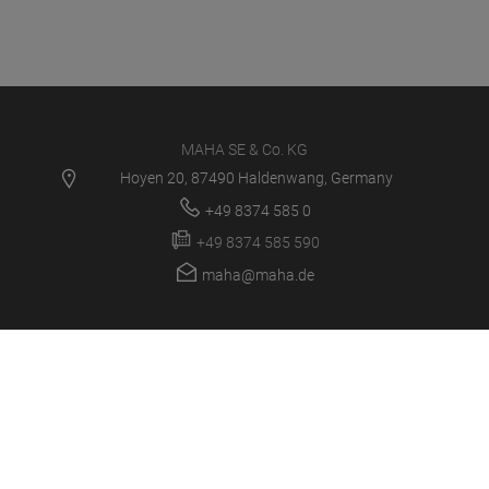
MAHA SE & Co. KG
Hoyen 20, 87490 Haldenwang, Germany
+49 8374 585 0
+49 8374 585 590
maha@maha.de
PRODUKTE
SERVICE CENTER
NEWS
KARRIERE