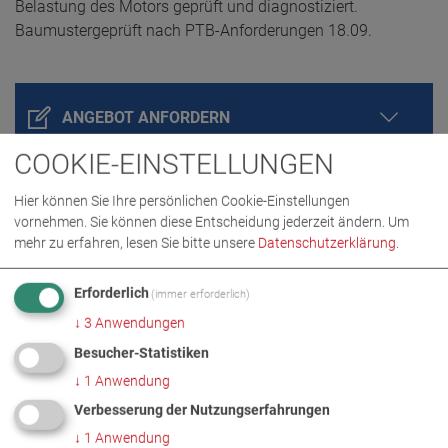
Belastung des Motors geprüft und diagnostiziert.
Baumustergeprüft nach PTB-Anforderungen 18.09.
ANGEBOT ANFORDERN
COOKIE-EINSTELLUNGEN
Hier können Sie Ihre persönlichen Cookie-Einstellungen
vornehmen. Sie können diese Entscheidung jederzeit ändern.
Um
mehr zu erfahren, lesen Sie bitte unsere
Datenschutzerklärung
.
Erforderlich
(immer erforderlich)
↓
3
Anwendungen
Besucher-Statistiken
PRODUKTDETAILS / LIEFERUMFANG
↓
1
Anwendung
Verbesserung der Nutzungserfahrungen
DOWNLOADS
↓
1
Anwendung