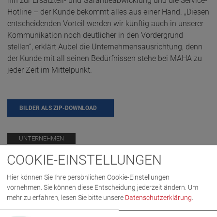
hin zur Ersatzteil- und Garantieabwicklung und die Service-
Hotline – der Kunde bekommt alles aus einer Hand. „Diesen
entscheidenden Vorteil werden wir künftig auch in unserer
Kommunikation noch deutlicher in den Vordergrund
stellen“, erklärt Aubel die Unternehmensausrichtung, denn
der Kunde mit all seinen Bedürfnissen stehe bei MAHA zu
jeder Zeit im Mittelpunkt.
BILDER ALS ZIP-DOWNLOAD
UNTERNEHMEN
COOKIE-EINSTELLUNGEN
Hier können Sie Ihre persönlichen Cookie-Einstellungen
vornehmen. Sie können diese Entscheidung jederzeit ändern.
Um
mehr zu erfahren, lesen Sie bitte unsere
Datenschutzerklärung
.