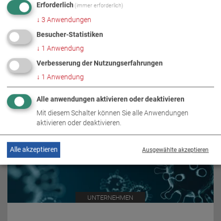
Erforderlich
(immer erforderlich)
↓
3
Anwendungen
VERWANDTE THEMEN
Besucher-Statistiken
↓
1
Anwendung
Verbesserung der Nutzungserfahrungen
↓
1
Anwendung
Alle anwendungen aktivieren oder deaktivieren
Mit diesem Schalter können Sie alle Anwendungen
aktivieren oder deaktivieren.
Alle akzeptieren
Ausgewählte akzeptieren
UNTERNEHMEN