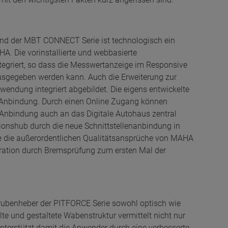
and der MBT CONNECT Serie ist technologisch ein
A. Die vorinstallierte und webbasierte
ntegriert, so dass die Messwertanzeige im Responsive
usgegeben werden kann. Auch die Erweiterung zur
endung integriert abgebildet. Die eigens entwickelte
ne-Anbindung. Durch einen Online Zugang können
Anbindung auch an das Digitale Autohaus zentral
ionshub durch die neue Schnittstellenanbindung in
ie die außerordentlichen Qualitätsansprüche von MAHA
tration durch Bremsprüfung zum ersten Mal der
rubenheber der PITFORCE Serie sowohl optisch wie
e und gestaltete Wabenstruktur vermittelt nicht nur
nterstützt damit die Anwender durch eine verbesserte