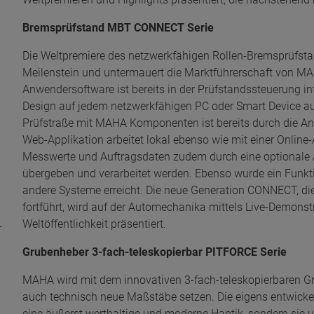
Bremsprüfstand MBT CONNECT Serie
Die Weltpremiere des netzwerkfähigen Rollen-Bremsprüfst
Meilenstein und untermauert die Marktführerschaft von MAH
Anwendersoftware ist bereits in der Prüfstandssteuerung i
Design auf jedem netzwerkfähigen PC oder Smart Device a
Prüfstraße mit MAHA Komponenten ist bereits durch die Anw
Web-Applikation arbeitet lokal ebenso wie mit einer Onli
Messwerte und Auftragsdaten zudem durch eine optionale 
übergeben und verarbeitet werden. Ebenso wurde ein Funkt
andere Systeme erreicht. Die neue Generation CONNECT, d
fortführt, wird auf der Automechanika mittels Live-Demons
Weltöffentlichkeit präsentiert.
Grubenheber 3-fach-teleskopierbar PITFORCE Serie
MAHA wird mit dem innovativen 3-fach-teleskopierbaren G
auch technisch neue Maßstäbe setzen. Die eigens entwickelt
eine äußerst werthaltige und moderne Haptik, sondern sie u