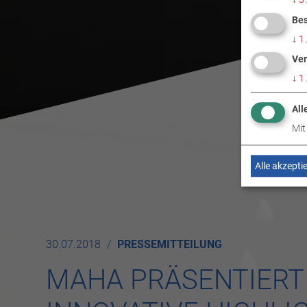
Bes
↓
1
Ver
↓
1
All
Mit
Alle akzepti
30.07.2018
PRESSEMITTEILUNG
MAHA PRÄSENTIERT