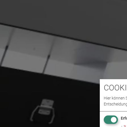
COOKI
Hier können S
Entscheidung
Erf
↓
3