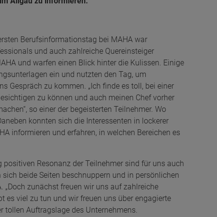
im Allgäu zu informieren.
ersten Berufsinformationstag bei MAHA war
ofessionals und auch zahlreiche Quereinsteiger
AHA und warfen einen Blick hinter die Kulissen. Einige
ungsunterlagen ein und nutzten den Tag, um
ns Gespräch zu kommen. „Ich finde es toll, bei einer
besichtigen zu können und auch meinen Chef vorher
machen“, so einer der begeisterten Teilnehmer. Wo
aneben konnten sich die Interessenten in lockerer
HA informieren und erfahren, in welchen Bereichen es
g positiven Resonanz der Teilnehmer sind für uns auch
n sich beide Seiten beschnuppern und in persönlichen
. „Doch zunächst freuen wir uns auf zahlreiche
bt es viel zu tun und wir freuen uns über engagierte
er tollen Auftragslage des Unternehmens.