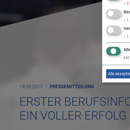
↓
3
Bes
↓
1
Ver
↓
1
All
Mit
Alle akzepti
19.09.2017
PRESSEMITTEILUNG
ERSTER BERUFSINF
EIN VOLLER ERFOLG