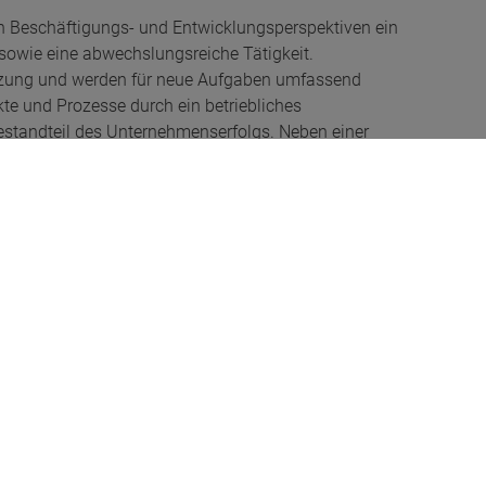
en Beschäftigungs- und Entwicklungsperspektiven ein
sowie eine abwechslungsreiche Tätigkeit.
ützung und werden für neue Aufgaben umfassend
te und Prozesse durch ein betriebliches
estandteil des Unternehmenserfolgs. Neben einer
uf verschiedenste Arten in seine Mitarbeiter und
ung zum firmeneigenen Betriebsrestaurant sowie zur