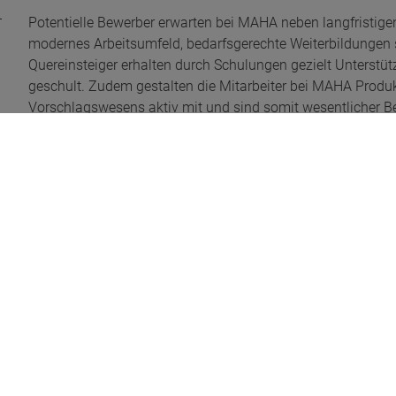
Potentielle Bewerber erwarten bei MAHA neben langfristig
modernes Arbeitsumfeld, bedarfsgerechte Weiterbildungen 
Quereinsteiger erhalten durch Schulungen gezielt Unterst
geschult. Zudem gestalten die Mitarbeiter bei MAHA Produk
Vorschlagswesens aktiv mit und sind somit wesentlicher B
leistungsgerechten Bezahlung investiert das Unternehmen a
bietet diverse Benefits wie beispielsweise die Bezuschuss
Vermögensbildung und zu den Anfahrtskosten.