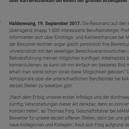
über Karrierechancen bei einem der größten Arbeitgeber 
Haldenwang, 19. September 2017.
Die Resonanz auf den 
überragend: knapp 1.000 interessierte Berufseinsteiger, Pr
informierten sich über Einstiegs- und Karrierechancen bei M
der Besucher reichten sogar gleich persönlich ihre Bewerb
unverbindlich mit den jeweiligen Bereichsverantwortlichen i
Betriebsführung meinen möglichen künftigen Arbeitsplatz 
kennenzulernen, so kann ich mir einfach ein besseres Bild 
erhält man sonst schon vorab diese Möglichkeit geboten? D
Atmosphäre über die unterschiedlichen Berufsbilder bei MA
derzeit Stellen zu besetzen gibt.
„Nach dem Erfolg unseres ersten Infotags und der durchwe
künftig Veranstaltungen dieser Art denkbar, denn so könne
Kontakt treten“, so Thomas Förg, Geschäftsführer bei MAHA
Bewerber für unsere derzeit offenen Stellen, denn bei uns gi
neue Kolleginnen und Kollegen“, freut sich Förg aufgrund d