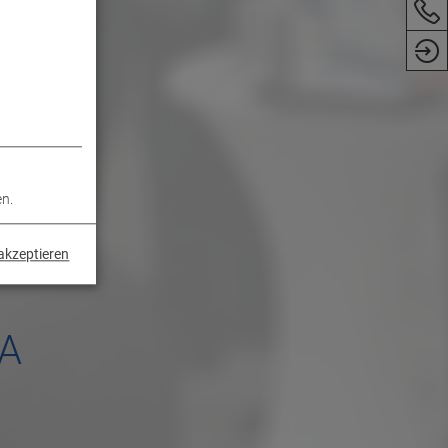
en.
akzeptieren
A