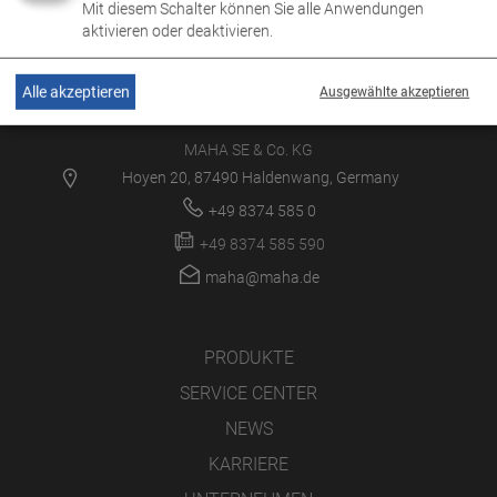
Mit diesem Schalter können Sie alle Anwendungen
aktivieren oder deaktivieren.
Alle akzeptieren
Ausgewählte akzeptieren
MAHA SE & Co. KG
Hoyen 20, 87490 Haldenwang, Germany
+49 8374 585 0
+49 8374 585 590
maha@maha.de
PRODUKTE
SERVICE CENTER
NEWS
KARRIERE