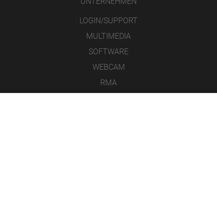
UNTERNEHMEN
LOGIN/SUPPORT
MULTIMEDIA
SOFTWARE
WEBCAM
RMA
KONTAKT
IMPRESSUM
DATENSCHUTZ
AGB
ICONS