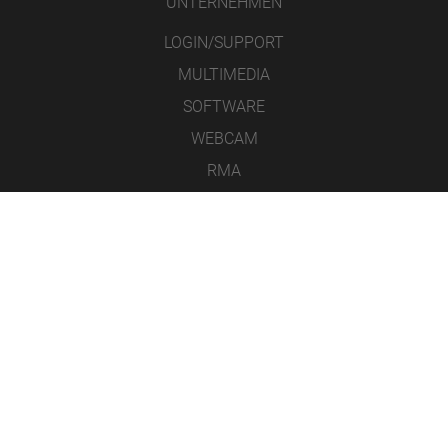
UNTERNEHMEN
LOGIN/SUPPORT
MULTIMEDIA
SOFTWARE
WEBCAM
RMA
KONTAKT
IMPRESSUM
DATENSCHUTZ
AGB
ICONS