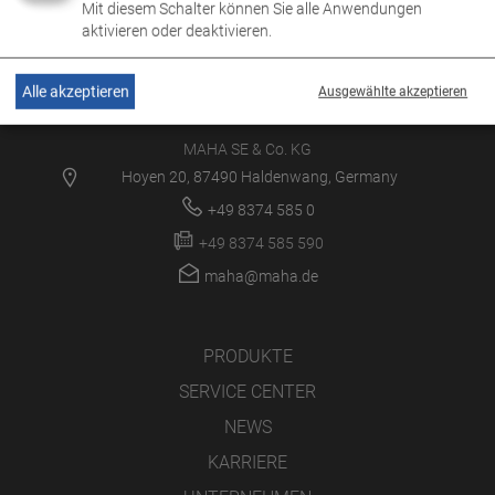
Mit diesem Schalter können Sie alle Anwendungen
aktivieren oder deaktivieren.
Alle akzeptieren
Ausgewählte akzeptieren
MAHA SE & Co. KG
Hoyen 20, 87490 Haldenwang, Germany
+49 8374 585 0
+49 8374 585 590
maha@maha.de
PRODUKTE
SERVICE CENTER
NEWS
KARRIERE