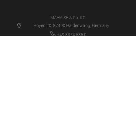
MAHA SE & Co. KG
Hoyen 20, 87490 Haldenwang, Germany
+49 8374 585 0
+49 8374 585 590
maha@maha.de
PRODUCTOS
SERVICE CENTER
NOVEDADES
CARRERA
LA EMPRESA
INICIO DE SESIÓN/SOPORTE
MULTIMEDIA