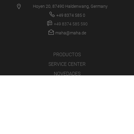
Hoyen 20, 87490 Haldenwang, Germany
+49 8374 585 0
+49 8374 585 590
maha@maha.de
PRODUCTOS
SERVICE CENTER
NOVEDADES
CARRERA
LA EMPRESA
INICIO DE SESIÓN/SOPORTE
MULTIMEDIA
SOFTWARE
WEBCAM