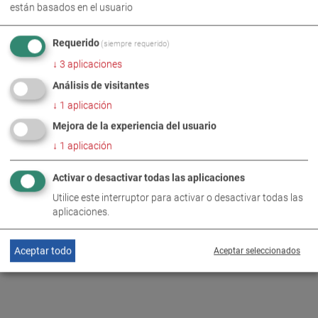
están basados en el usuario
MEDIDOR DE GASES DE EMISIÓN
Requerido
(siempre requerido)
↓
3
aplicaciones
Análisis de visitantes
↓
1
aplicación
Mejora de la experiencia del usuario
VOLVER A LA SINOPSIS
↓
1
aplicación
Activar o desactivar todas las aplicaciones
Utilice este interruptor para activar o desactivar todas las
aplicaciones.
Aceptar todo
Aceptar seleccionados