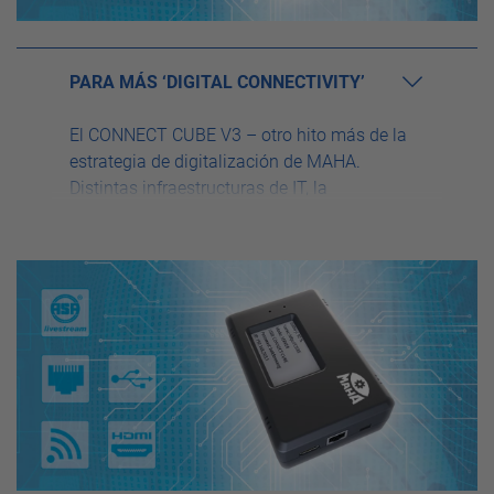
PARA MÁS ‘DIGITAL CONNECTIVITY’
El CONNECT CUBE V3 – otro hito más de la
estrategia de digitalización de MAHA.
Distintas infraestructuras de IT, la
configuración de interfaces, la funcionalidad
de exportación e importación o la
configuración complicada de la red son
cosas del pasado, porque el CONNECT CUBE
V3 le facilita enormemente su día a día en el
trabajo. Puede usarse como nodo de datos
móvil para todos los frenómetros habilitados
para ASA-Livestream de los fabricantes
presentes en el mercado. El “plug & play”
nunca fue más sencillo. Otra característica
del CONNECT CUBE V3 es su uso en la