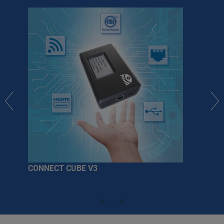
CONNECT CUBE V3
Otr
dig