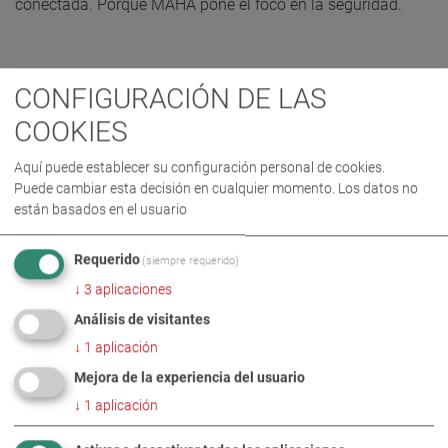
conectada. Porque MAHA pone el foco en la seguridad.
CONFIGURACIÓN DE LAS
COOKIES
FILOSOFÍA
MÁS
Aquí puede establecer su configuración personal de cookies.
Puede cambiar esta decisión en cualquier momento. Los datos no
están basados en el usuario
Requerido
(siempre requerido)
↓
3
aplicaciones
Análisis de visitantes
↓
1
aplicación
VALORES
MÁS
Mejora de la experiencia del usuario
↓
1
aplicación