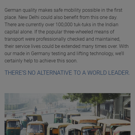
Hochschule Kempten (Germany)
HVIA (Australia)
German quality makes safe mobility possible in the first
Hochschule für angewandte Wissenschaften
Heavy Vehicle Industry Australia - Represents
place. New Delhi could also benefit from this one day.
Kempten
the interests of manufacturers and suppliers
There are currently over 100,000 tuk-tuks in the Indian
of heavy vehicles, equipment and technology
capital alone. If the popular three-wheeled means of
/ Nutzfahrzeugindustrie Australien - Vertritt
LAV (Germany)
transport were professionally checked and maintained,
die Interessen der Hersteller und Lieferanten
Lateinamerika Verein e.V.
their service lives could be extended many times over. With
von Schwerfahrzeugen, Ausrüstung und
Branchenübergreifendes
our made in Germany testing and lifting technology, we’ll
Technologie
Unternehmensnetzwerk und
certainly help to achieve this soon.
Informationsplattform für die deutsche
THERE’S NO ALTERNATIVE TO A WORLD LEADER.
Wirtschaft mit Interessen an und in
EGEA (Europe)
Lateinamerika
European Garage and Test Equipment
Association / Europäischer Verband der
Werkstätten und Prüfgeräte
VDA (Germany)
Verband der Automobilindustrie e. V.
ETH Conference (Switzerland)
Eidgenössische Technische Hochschule
VDiK (Germany)
Zürich
Verband der Internationalen