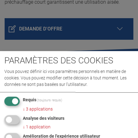
préchauffage court garantissent une utilisation aisée.
DEMANDE D’OFFRE
PARAMÈTRES DES COOKIES
Vous pouvez définir ici vos paramètres personnels en matière de
cookies. Vous pouvez modifier cette décision à tout moment. Les
données ne sont pas basées sur l'utilisateur.
Requis
(toujours requis)
DÉTAILS PRODUIT / CONTENU DE LA
↓
3
applications
LIVRAISON
Analyse des visiteurs
↓
1
application
TÉLÉCHARGEMENTS
Amélioration de l'expérience utilisateur