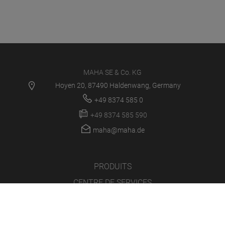
MAHA SE & Co. KG
Hoyen 20, 87490 Haldenwang, Germany
+49 8374 585 0
+49 8374 585 590
maha@maha.de
PRODUITS
CENTRE DE SERVICES
NOUVELLES
EMPLOI