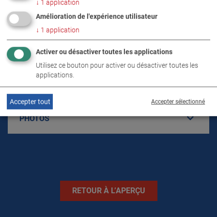
↓
1
application
DÉTAILS PRODUIT / CONTENU DE LA
Amélioration de l'expérience utilisateur
LIVRAISON
↓
1
application
Activer ou désactiver toutes les applications
TÉLÉCHARGEMENTS
Utilisez ce bouton pour activer ou désactiver toutes les
applications.
CARACTÉRISTIQUES TECHNIQUES
Accepter tout
Accepter sélectionné
PHOTOS
RETOUR À L’APERÇU