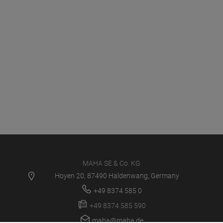
MAHA SE & Co. KG
Hoyen 20, 87490 Haldenwang, Germany
+49 8374 585 0
+49 8374 585 590
maha@maha.de