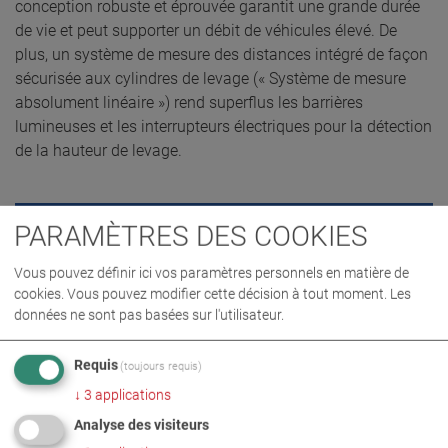
conception robuste et éprouvée garantit une grande durée
de vie et peut supporter un débit de véhicules élevé. De
plus, un système de mesure des distances intégré de façon
sécurisée aux cylindres de levage (« Système de mesure
absolument linéaire ») rend superflus les barrières
lumineuses et les interrupteurs électriques pour la détection
de la hauteur de levage.
PARAMÈTRES DES COOKIES
DEMANDE D’OFFRE
Vous pouvez définir ici vos paramètres personnels en matière de
cookies. Vous pouvez modifier cette décision à tout moment. Les
données ne sont pas basées sur l'utilisateur.
Requis
(toujours requis)
↓
3
applications
Analyse des visiteurs