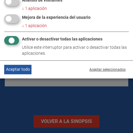
Análisis de visitantes
SUMINISTRO
↓
1
aplicación
Mejora de la experiencia del usuario
DESCARGAS
↓
1
aplicación
Activar o desactivar todas las aplicaciones
DATOS TÉCNICOS
Utilice este interruptor para activar o desactivar todas las
aplicaciones.
IMÁGENES
Aceptar todo
Aceptar seleccionados
VÍDEOS
VOLVER A LA SINOPSIS