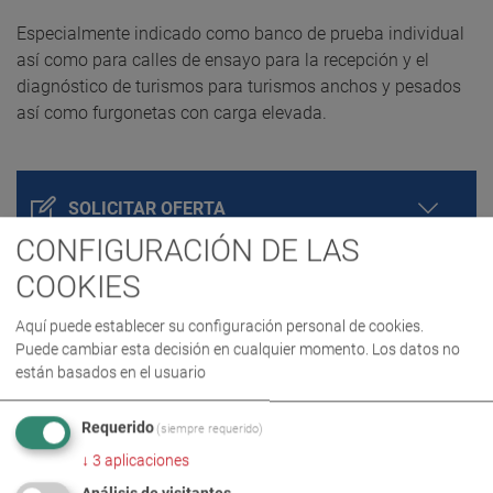
Especialmente indicado como banco de prueba individual
así como para calles de ensayo para la recepción y el
diagnóstico de turismos para turismos anchos y pesados
así como furgonetas con carga elevada.
SOLICITAR OFERTA
CONFIGURACIÓN DE LAS
COOKIES
Aquí puede establecer su configuración personal de cookies.
Puede cambiar esta decisión en cualquier momento. Los datos no
están basados en el usuario
Requerido
(siempre requerido)
↓
3
aplicaciones
DETALLES DEL PRODUCTO / VOLUMEN DE