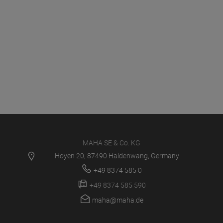
MAHA SE & Co. KG
Hoyen 20, 87490 Haldenwang, Germany
+49 8374 585 0
+49 8374 585 590
maha@maha.de