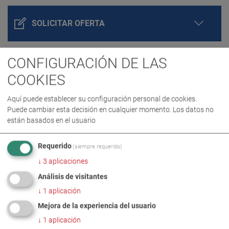
SOLICITAR OFERTA
CONFIGURACIÓN DE LAS
COOKIES
Aquí puede establecer su configuración personal de cookies.
Puede cambiar esta decisión en cualquier momento. Los datos no
están basados en el usuario
DETALLES DEL PRODUCTO / VOLUMEN DE
Requerido
(siempre requerido)
SUMINISTRO
↓
3
aplicaciones
Análisis de visitantes
DESCARGAS
↓
1
aplicación
Mejora de la experiencia del usuario
↓
1
aplicación
DATOS TÉCNICOS