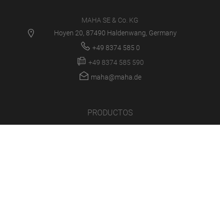
MAHA SE & Co. KG
Hoyen 20, 87490 Haldenwang, Germany
+49 8374 585 0
+49 8374 585 590
maha@maha.de
PRODUCTOS
SERVICE CENTER
NOVEDADES
CARRERA
LA EMPRESA
INICIO DE SESIÓN/SOPORTE
MULTIMEDIA