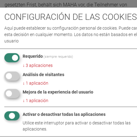
gesetzten Frist, behält sich MAHA vor, die Teilnehmer von
der Teilnahme auszuschließen.
CONFIGURACIÓN DE LAS COOKIES
Weitere Ausschlussgründe sind in Ziffer 2 geregelt.
Aquí puede establecer su configuración personal de cookies. Puede c
8 Keine Gewinnübermittlung
esta decisión en cualquier momento. Los datos no están basados en el
usuario
Sollte eine Gewinnübermittlung an den Gewinner nicht
möglich sein (z.B. da der Gewinnanspruch aufgrund der
Teilnahmebedingungen entfallen ist oder der Gewinner den
Requerido
(siempre requerido)
Gewinn nicht annimmt) bleibt es MAHA nach eigenem
↓
3
aplicaciones
Ermessen überlassen, was mit dem Gewinn erfolgt (z.B. ob
Análisis de visitantes
der Gewinn nach den vorliegenden Teilnahmebedingungen
↓
1
aplicación
an die Teilnehmer, die nicht gewonnen haben, vergeben
Mejora de la experiencia del usuario
wird oder ob dieser nicht vergeben und z.B. für ein anderes
Gewinnspiel genutzt wird).
↓
1
aplicación
9 Datenschutz
Activar o desactivar todas las aplicaciones
Die erhobenen Daten des Gewinners werden ausschließlich für
Utilice este interruptor para activar o desactivar todas las
aplicaciones.
die Durchführung des Gewinnspiels sowie der Versendung des