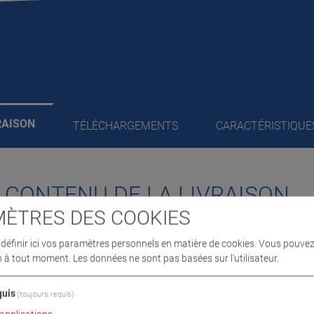
RAISON
TÉLÉCHARGEMENTS
CARACTÉRISTIQUE
/ CONTENU DE LA LIVRAISON
ÈTRES DES COOKIES
éfinir ici vos paramètres personnels en matière de cookies. Vous pouvez
x,
n à tout moment. Les données ne sont pas basées sur l'utilisateur.
es essieux, rapide et
nsport jusqu'à une
uis
(toujours requis)