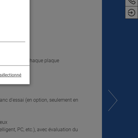
mètre
de 60 kg sur chaque plaque
sélectionné
 banc d'essai (en option, seulement en
ieux
ligent, PC, etc.), avec évaluation du