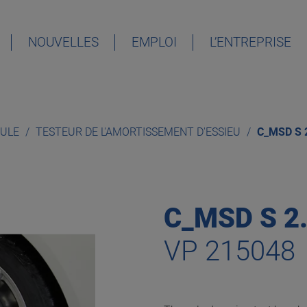
NOUVELLES
EMPLOI
L’ENTREPRISE
DEUTSCH
ENGLISH
CULE
TESTEUR DE L'AMORTISSEMENT D'ESSIEU
C_MSD S 
ESPAÑOL
FRANÇAIS
C_MSD S 2
VP 215048