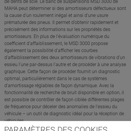
de dents de scie. Le banc de suspensions MSD 3000 de
MAHA peut déterminer si des amortisseurs défectueux sont
la cause d’un roulement inégal et ainsi d'une usure
prématurée des pneus. Il permet d’obtenir rapidement et
précisément des informations sur les propriétés des
amortisseurs. En plus de l’évaluation numérique du
coefficient d’affaiblissement, le MSD 3000 propose
également la possibilité d’afficher les courbes
d’affaiblissement des deux amortisseurs de vibrations d’un
essieu l’une par-dessus l’autre et de procéder à une analyse
graphique. Cette façon de procéder fournit un diagnostic
optimal, particulièrement dans le cas de systèmes
d’amortissage réglables de façon dynamique. Avec la
fonctionnalité de recherche de bruit disponible en option, il
est possible de contrôler de façon ciblée différentes plages
de fréquence pour déceler des anomalies de l’essieu du
véhicule – un outil de diagnostic idéal pour la réception de
véhicules.
PARAMÈTRES DES COOKIES