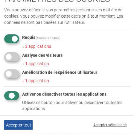
La valeur ajoutée pour le client : la prévention de
dommages supplémentaires
Vous pouvez définir ici vos paramètres personnels en matière de
cookies. Vous pouvez modifier cette décision à tout moment. Les
Grâce aux résultats de mesure exacts de l’équipement
données ne sont pas basées sur l'utilisateur.
adapté, les ateliers peuvent donner des recommandations
à leurs clients sur la façon d’éviter des dommages
Requis
(toujours requis)
supplémentaires ou une usure prématurée. Des pneus
↓
3
applications
endommagés peuvent non seulement entraîner des
Analyse des visiteurs
défaillances désagréables, mais également conduire à des
accidents dangereux. Un entretien et une maintenance
↓
1
application
adéquats sont donc indispensables, d’autant plus lorsque
Amélioration de l'expérience utilisateur
l’on pense à la grande importance en matière de sécurité du
↓
1
application
pneu, une des principales pièces d’usure sur le véhicule.
Activer ou désactiver toutes les applications
Utilisez ce bouton pour activer ou désactiver toutes les
applications.
Accepter tout
Accepter sélectionné