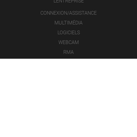
L’ENTREPRISE
CONNEXION/ASSISTANCE
MULTIMÉDIA
LOGICIELS
WEBCAM
RMA
CONTACT
MENTIONS LÉGALES
PROTECTION DES DONNÉES
CONDITIONS GÉNÉRALES DE VENTE
ICONS