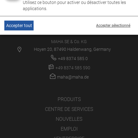
Utilisez ce bouton pour activer ou désactiver toutes les
applications.
Accepter tout
Accepter sélectionné
MAHA SE & Co. KG
Hoyen 20, 87490 Haldenwang, Germany
+49 8374 585 0
+49 8374 585 590
maha@maha.de
PRODUITS
CENTRE DE SERVICES
NOUVELLES
EMPLOI