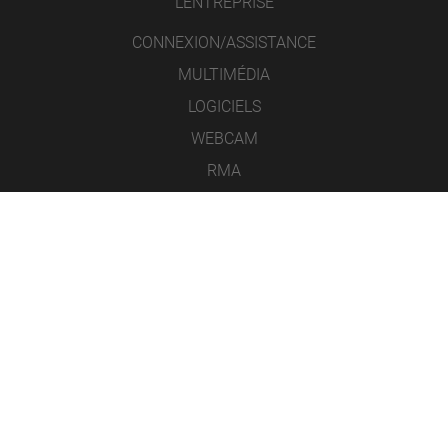
L’ENTREPRISE
CONNEXION/ASSISTANCE
MULTIMÉDIA
LOGICIELS
WEBCAM
RMA
CONTACT
MENTIONS LÉGALES
PROTECTION DES DONNÉES
CONDITIONS GÉNÉRALES DE VENTE
ICONS