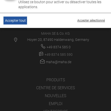
Utilisez ce bouton pour activer ou désactiver toutes les
applications.
Accepter tout
Accepter sélectionné
MAHA SE & Co. KG
Hoyen 20, 87490 Haldenwang, Germany
+49 8374 585 0
+49 8374 585 590
maha@maha.de
PRODUITS
CENTRE DE SERVICES
NOUVELLES
EMPLOI