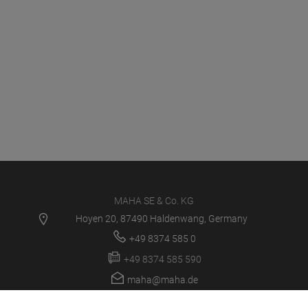
MAHA SE & Co. KG
Hoyen 20, 87490 Haldenwang, Germany
+49 8374 585 0
+49 8374 585 590
maha@maha.de