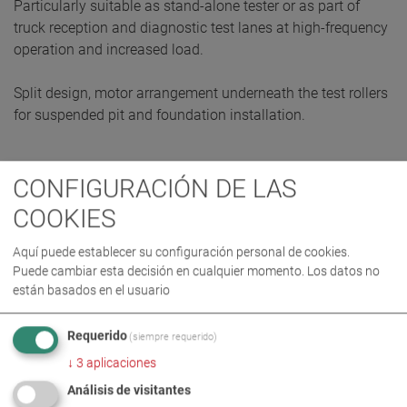
Particularly suitable as stand-alone tester or as part of
truck reception and diagnostic test lanes at high-frequency
operation and increased load.
Split design, motor arrangement underneath the test rollers
for suspended pit and foundation installation.
CONFIGURACIÓN DE LAS
SOLICITAR OFERTA
COOKIES
Aquí puede establecer su configuración personal de cookies.
Puede cambiar esta decisión en cualquier momento. Los datos no
están basados en el usuario
Requerido
(siempre requerido)
↓
3
aplicaciones
Análisis de visitantes