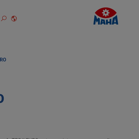
URO
O