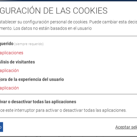
GURACIÓN DE LAS COOKIES
stablecer su configuración personal de cookies. Puede cambiar esta deci
mento. Los datos no están basados en el usuario
uerido
(siempre requerido)
aplicaciones
E SUMINISTRO
DESCARGAS
DATOS TÉCNICOS
lisis de visitantes
aplicación
ora de la experiencia del usuario
ODUCTO / VOLUMEN DE SUMIN
aplicación
ivar o desactivar todas las aplicaciones
lice este interruptor para activar o desactivar todas las aplicaciones.
viación de la velocidad del tacómetro en turismos y camiones
asta diez puntos de prueba libremente seleccionables
o
Aceptar se
iez puntos de prueba libremente seleccionables (opcional)