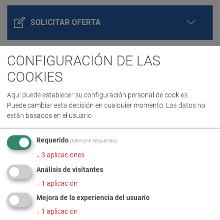
SOLICITAR OFERTA
CONFIGURACIÓN DE LAS
COOKIES
Aquí puede establecer su configuración personal de cookies.
Puede cambiar esta decisión en cualquier momento. Los datos no
están basados en el usuario
DETALLES DEL PRODUCTO / VOLUMEN DE
Requerido
(siempre requerido)
SUMINISTRO
↓
3
aplicaciones
Análisis de visitantes
DESCARGAS
↓
1
aplicación
Mejora de la experiencia del usuario
↓
1
aplicación
DATOS TÉCNICOS