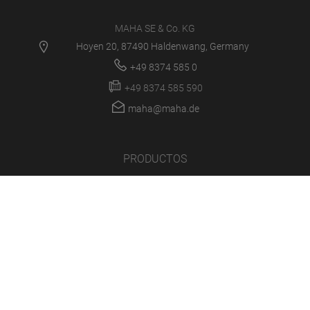
MAHA SE & Co. KG
Hoyen 20, 87490 Haldenwang, Germany
+49 8374 585 0
+49 8374 585 590
maha@maha.de
PRODUCTOS
SERVICE CENTER
NOVEDADES
CARRERA
LA EMPRESA
INICIO DE SESIÓN/SOPORTE
MULTIMEDIA