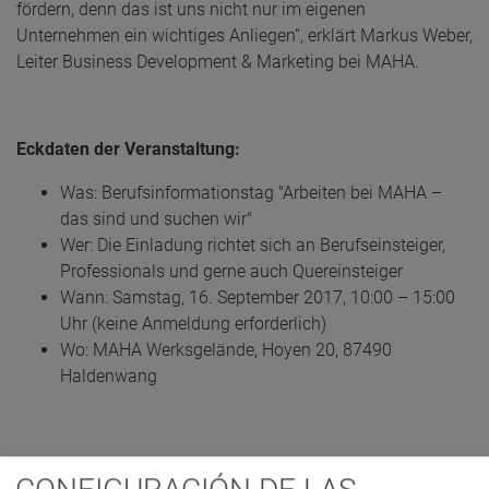
fördern, denn das ist uns nicht nur im eigenen
Unternehmen ein wichtiges Anliegen“, erklärt Markus Weber,
Leiter Business Development & Marketing bei MAHA.
Eckdaten der Veranstaltung:
Was: Berufsinformationstag "Arbeiten bei MAHA –
das sind und suchen wir"
Wer: Die Einladung richtet sich an Berufseinsteiger,
Professionals und gerne auch Quereinsteiger
Wann: Samstag, 16. September 2017, 10:00 – 15:00
Uhr (keine Anmeldung erforderlich)
Wo: MAHA Werksgelände, Hoyen 20, 87490
Haldenwang