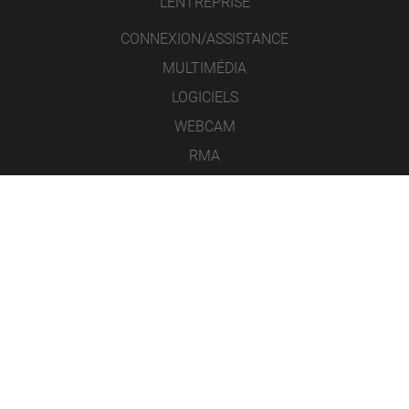
L’ENTREPRISE
CONNEXION/ASSISTANCE
MULTIMÉDIA
LOGICIELS
WEBCAM
RMA
CONTACT
MENTIONS LÉGALES
PROTECTION DES DONNÉES
CONDITIONS GÉNÉRALES DE VENTE
ICONS