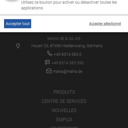
Utilisez ce bouton pour activer ou désactiver toutes les
applications.
Accepter tout
Accepter sélectionné
MAHA SE & Co. KG
Hoyen 20, 87490 Haldenwang, Germany
+49 8374 585 0
+49 8374 585 590
maha@maha.de
PRODUITS
CENTRE DE SERVICES
NOUVELLES
EMPLOI