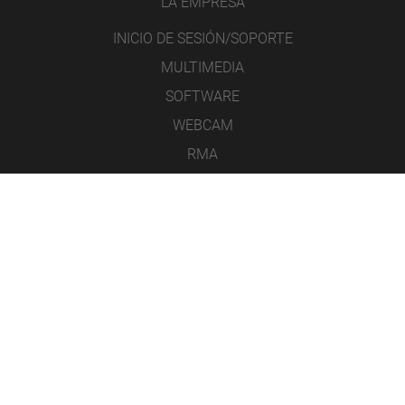
LA EMPRESA
INICIO DE SESIÓN/SOPORTE
MULTIMEDIA
SOFTWARE
WEBCAM
RMA
CONTACTO
AVISO LEGAL
PROTECCIÓN DE DATOS
CONDICIONES GENERALES DE VENTA
ICONS