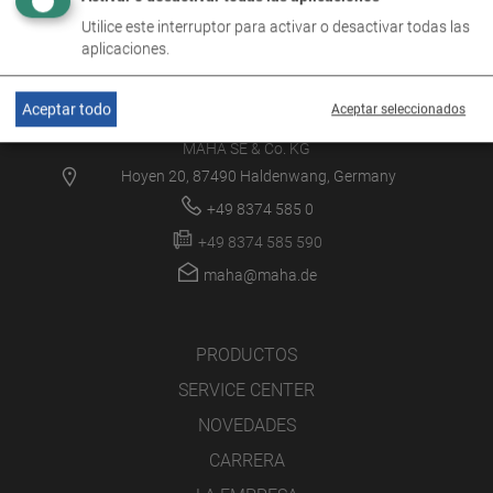
Utilice este interruptor para activar o desactivar todas las
aplicaciones.
Aceptar todo
Aceptar seleccionados
MAHA SE & Co. KG
Hoyen 20, 87490 Haldenwang, Germany
+49 8374 585 0
+49 8374 585 590
maha@maha.de
PRODUCTOS
SERVICE CENTER
NOVEDADES
CARRERA