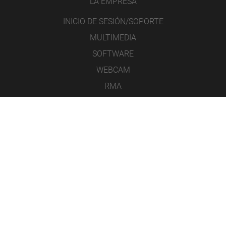
LA EMPRESA
INICIO DE SESIÓN/SOPORTE
MULTIMEDIA
SOFTWARE
WEBCAM
RMA
CONTACTO
AVISO LEGAL
PROTECCIÓN DE DATOS
CONDICIONES GENERALES DE VENTA
ICONS