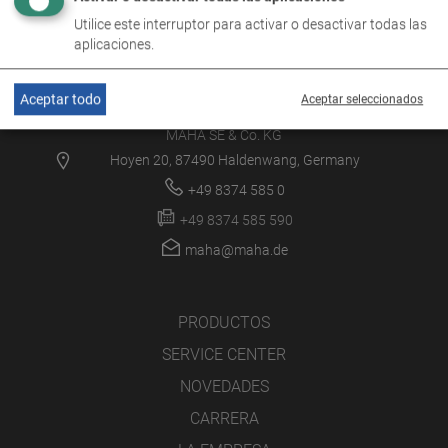
Utilice este interruptor para activar o desactivar todas las
aplicaciones.
Aceptar todo
Aceptar seleccionados
MAHA SE & Co. KG
Hoyen 20, 87490 Haldenwang, Germany
+49 8374 585 0
+49 8374 585 590
maha@maha.de
PRODUCTOS
SERVICE CENTER
NOVEDADES
CARRERA