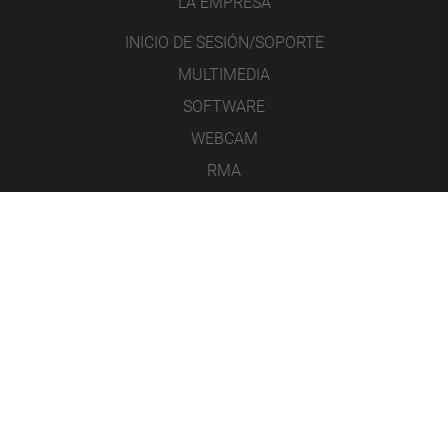
LA EMPRESA
INICIO DE SESIÓN/SOPORTE
MULTIMEDIA
SOFTWARE
WEBCAM
RMA
CONTACTO
AVISO LEGAL
PROTECCIÓN DE DATOS
CONDICIONES GENERALES DE VENTA
ICONS