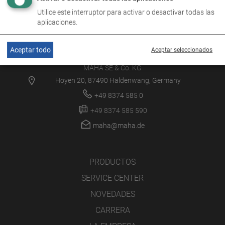
Utilice este interruptor para activar o desactivar todas las
aplicaciones.
Aceptar todo
Aceptar seleccionados
MAHA SE & Co. KG
Hoyen 20, 87490 Haldenwang, Germany
+49 8374 585 0
+49 8374 585 590
maha@maha.de
PRODUCTOS
SERVICE CENTER
NOVEDADES
CARRERA