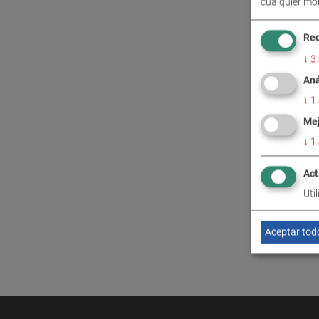
cualquier mo
CONT
Req
↓
3
Aná
↓
1
Mej
↓
1
Act
Uti
Aceptar tod