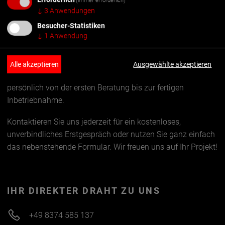
(immer erforderlich)
↓
3
Anwendungen
EINFACH
Wir machen den Wechsel einfach.
Besucher-Statistiken
KONTAKT AUFNEHMEN
↓
1
Anwendung
JETZT ANFRAGEN
Egal ob erste Fragen, konkrete Austauschpläne oder
Alle akzeptieren
Ausgewählte akzeptieren
individuelle Anforderungen – unser Team unterstützt Sie
persönlich von der ersten Beratung bis zur fertigen
Inbetriebnahme.
Kontaktieren Sie uns jederzeit für ein kostenloses,
unverbindliches Erstgespräch oder nutzen Sie ganz einfach
das nebenstehende Formular. Wir freuen uns auf Ihr Projekt!
IHR DIREKTER DRAHT ZU UNS
+49 8374 585 137