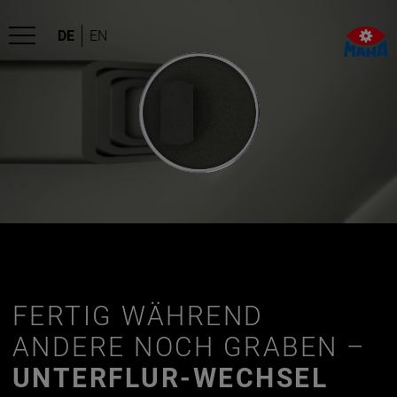
DE
EN
Warum tauschen?
So einfach geht’s
Beratung Anfragen
Referenzen
FERTIG WÄHREND
ANDERE NOCH GRABEN –
DE
EN
UNTERFLUR-WECHSEL