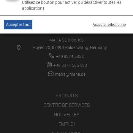
Utilisez ce bouton pour activer ou désactiver toutes les
applications.
Accepter tout
Accepter sélectionné
MAHA SE & Co. KG
Hoyen 20, 87490 Haldenwang, Germany
+49 8374 585 0
+49 8374 585 590
maha@maha.de
PRODUITS
CENTRE DE SERVICES
NOUVELLES
EMPLOI