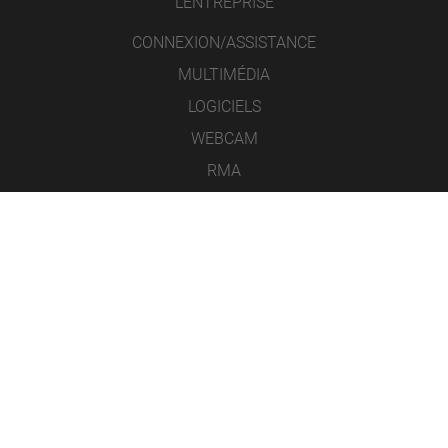
L’ENTREPRISE
CONNEXION/ASSISTANCE
MULTIMÉDIA
LOGICIELS
WEBCAM
RMA
CONTACT
MENTIONS LÉGALES
PROTECTION DES DONNÉES
CONDITIONS GÉNÉRALES DE VENTE
ICONS