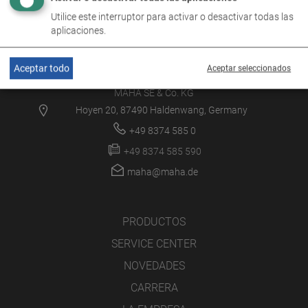
Utilice este interruptor para activar o desactivar todas las
aplicaciones.
Aceptar todo
Aceptar seleccionados
MAHA SE & Co. KG
Hoyen 20, 87490 Haldenwang, Germany
+49 8374 585 0
+49 8374 585 590
maha@maha.de
PRODUCTOS
SERVICE CENTER
NOVEDADES
CARRERA