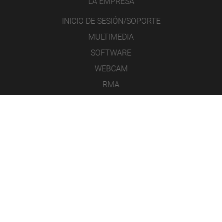
LA EMPRESA
INICIO DE SESIÓN/SOPORTE
MULTIMEDIA
SOFTWARE
WEBCAM
RMA
CONTACTO
AVISO LEGAL
PROTECCIÓN DE DATOS
CONDICIONES GENERALES DE VENTA
ICONS